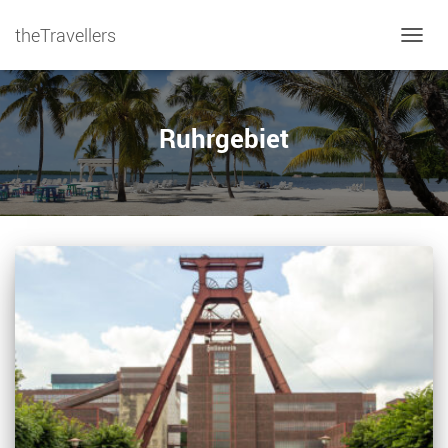
theTravellers
NAVIG
Ruhrgebiet