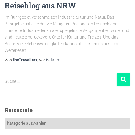
Reiseblog aus NRW
Im Ruhrgebiet verschmelzen Industriekultur und Natur. Das
Ruhrgebiet ist eine der vielfältigsten Regionen in Deutschland.
Hunderte Industriedenkmäler spiegeln die Vergangenheit wider und
sind heute eindrucksvolle Orte für Kultur und Freizeit. Und das
Beste: Viele Sehenswürdigkeiten kannst du kostenlos besuchen.
Weiterlesen…
Von
theTravellers
, vor
6 Jahren
Suche …
Reiseziele