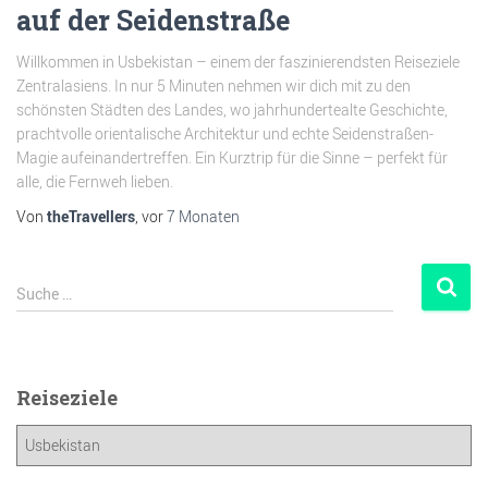
auf der Seidenstraße
Willkommen in Usbekistan – einem der faszinierendsten Reiseziele
Zentralasiens. In nur 5 Minuten nehmen wir dich mit zu den
schönsten Städten des Landes, wo jahrhundertealte Geschichte,
prachtvolle orientalische Architektur und echte Seidenstraßen-
Magie aufeinandertreffen. Ein Kurztrip für die Sinne – perfekt für
alle, die Fernweh lieben.
Von
theTravellers
, vor
7 Monaten
Suche …
Reiseziele