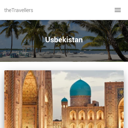
theTravellers
NAVIG
Usbekistan