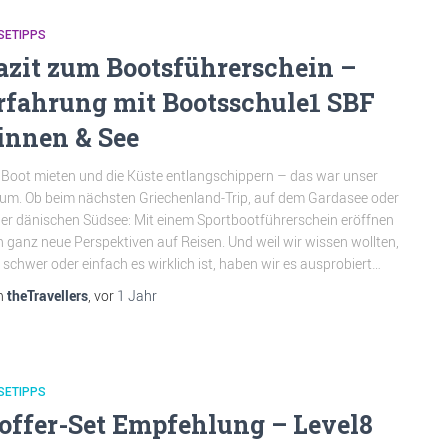
SETIPPS
azit zum Bootsführerschein –
rfahrung mit Bootsschule1 SBF
innen & See
 Boot mieten und die Küste entlangschippern – das war unser
um. Ob beim nächsten Griechenland-Trip, auf dem Gardasee oder
der dänischen Südsee: Mit einem Sportbootführerschein eröffnen
h ganz neue Perspektiven auf Reisen. Und weil wir wissen wollten,
 schwer oder einfach es wirklich ist, haben wir es ausprobiert…
n
theTravellers
, vor
1 Jahr
SETIPPS
offer-Set Empfehlung – Level8