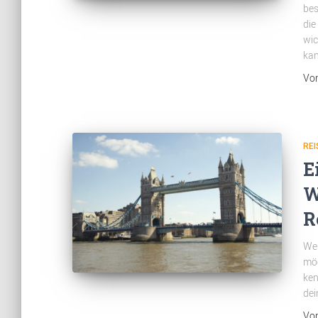
bes
die
wic
kan
Vo
REI
E
W
R
Wen
möc
ken
dei
Vo