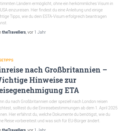
timmten Ländern ermöglicht, ohne ein herkömmliches Visum in
 USA einzureisen. Hier findest du eine Anleitung und einige
htige Tipps, wie du dein ESTA-Visum erfolgreich beantragen
nst.
n
theTravellers
, vor
1 Jahr
SETIPPS
inreise nach Großbritannien –
ichtige Hinweise zur
eisegenehmigung ETA
n du nach Großbritannien oder speziell nach London reisen
htest, solltest du die Einreisebestimmungen ab dem 1. April 2025
nen. Hier erfährst du, welche Dokumente du benötigst, wie du
ne Reise vorbereitest und was sich für EU-Bürger ändert.
n
theTravellers
, vor
1 Jahr