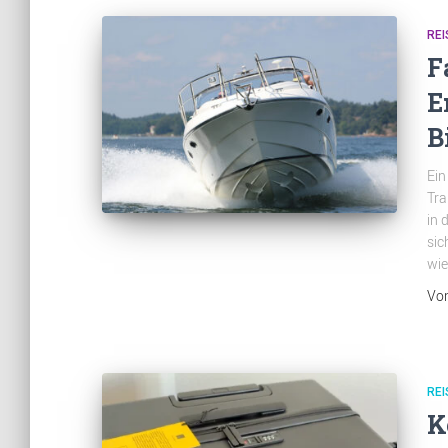
REI
F
E
B
Ein
Tra
in 
sic
wie
Vo
REI
K