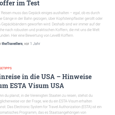
offer im Test
 Reisen muss das Gepäck einiges aushalten – egal, ob es durch
e Gänge in der Bahn gezogen, über Kopfsteinpflaster gerollt oder
 Gepäckbändern geworfen wird. Deshalb sind wir immer auf der
he nach robusten und praktischen Koffern, die mit uns die Welt
unden. Hier eine Bewertung von Level8 Koffern.
n
theTravellers
, vor
1 Jahr
SETIPPS
inreise in die USA – Hinweise
um ESTA Visum USA
n du planst, in die Vereinigten Staaten zu reisen, stehst du
licherweise vor der Frage, wie du ein ESTA-Visum erhalten
nst. Das Electronic System for Travel Authorization (ESTA) ist ein
omatisches Programm, das es Staatsangehörigen von