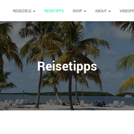
REISEZIELE
REISETIPPS
SHOP
ABOUT
VIDEOP
Reisetipps