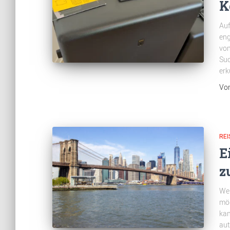
K
Auf
eng
von
Suc
erk
Vo
REI
E
z
Wen
mög
kan
aut