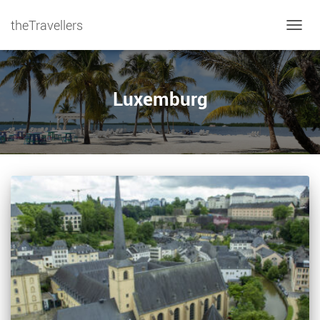
theTravellers
NAVIG
Luxemburg