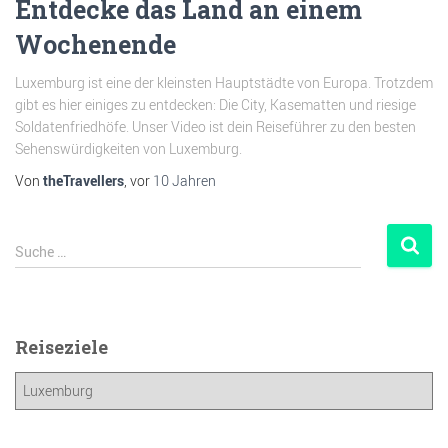
Entdecke das Land an einem
Wochenende
Luxemburg ist eine der kleinsten Hauptstädte von Europa. Trotzdem
gibt es hier einiges zu entdecken: Die City, Kasematten und riesige
Soldatenfriedhöfe. Unser Video ist dein Reiseführer zu den besten
Sehenswürdigkeiten von Luxemburg.
Von
theTravellers
, vor
10 Jahren
Suche …
Reiseziele