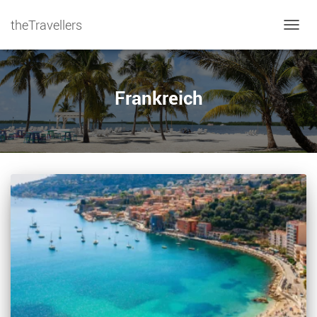
theTravellers
NAVIG
Frankreich