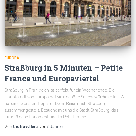
EUROPA
Straßburg in 5 Minuten – Petite
France und Europaviertel
Straßburg in Frankreich ist perfekt für ein Wochenende. Die
Hauptstadt von Europa hat viele schöne Sehenswürdigkeiten. Wir
haben die besten Tipps für Deine Reise nach Straßburg
zusammengestellt. Besuche mit uns die Stadt Straßburg, das
Europäische Parlament und La Petit France.
Von
theTravellers
, vor
7 Jahren