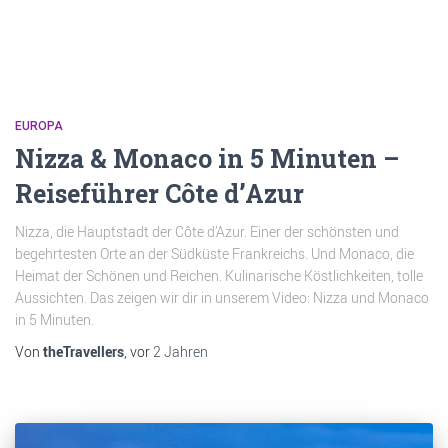
EUROPA
Nizza & Monaco in 5 Minuten –
Reiseführer Côte d’Azur
Nizza, die Hauptstadt der Côte d’Azur. Einer der schönsten und
begehrtesten Orte an der Südküste Frankreichs. Und Monaco, die
Heimat der Schönen und Reichen. Kulinarische Köstlichkeiten, tolle
Aussichten. Das zeigen wir dir in unserem Video: Nizza und Monaco
in 5 Minuten.
Von
theTravellers
, vor
2 Jahren