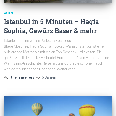
ASIEN
Istanbul in 5 Minuten – Hagia
Sophia, Gewürz Basar & mehr
Istanbul ist eine wahre Perle am Bosporus
Blaue Moschee, Hagia Sophia, Topkapi-Palast: Istanbul ist eine
pulsierende Metropole mit vielen Top-Sehenswürdigkeiten. Die
größte Stadt der Türkei verbindet Europa und Asien – und hat eine
Wahnsinns-Geschichte. Reise mit uns durch die schönen, auch
weniger touristischen Gegenden. Weiterlesen…
Von
, vor
6 Jahren
theTravellers