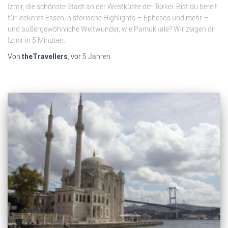
Izmir, die schönste Stadt an der Westküste der Türkei. Bist du bereit
für leckeres Essen, historische Highlights – Ephesos und mehr –
und außergewöhnliche Weltwunder, wie Pamukkale? Wir zeigen dir
Izmir in 5 Minuten.
Von
, vor
5 Jahren
theTravellers