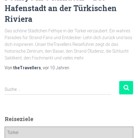
Hafenstadt an der Türkischen
Riviera
Das schöne Städtchen Fethiye in der Türkei verzaubert. Ein wahres
Paradies für Strand-Fans und Entdecker- Lehn dich zurück und lass
dich inspirieren: Unser theTravellers Reiseführer zeigt dir das
historische Zentrum, den Basar, den Strand Ölüdeniz, die Schlucht
Saklikent, den Fischmarkt und vieles mehr.
Von
, vor
10 Jahren
theTravellers
Suche …
Reiseziele