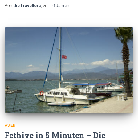
Von
, vor
10 Jahren
theTravellers
ASIEN
Fethiye in 5 Minuten – Die