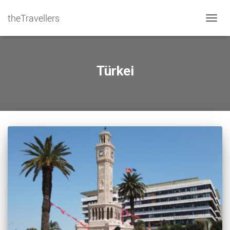
theTravellers
NAVIG
Türkei