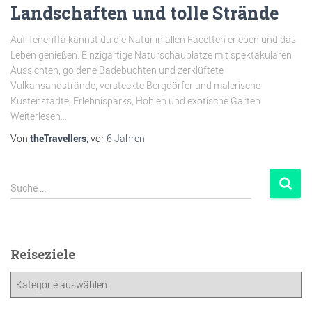
Landschaften und tolle Strände
Auf Teneriffa kannst du die Natur in allen Facetten erleben und das
Leben genießen. Einzigartige Naturschauplätze mit spektakulären
Aussichten, goldene Badebuchten und zerklüftete
Vulkansandstrände, versteckte Bergdörfer und malerische
Küstenstädte, Erlebnisparks, Höhlen und exotische Gärten.
Weiterlesen…
Von
theTravellers
, vor
6 Jahren
Suche …
Reiseziele