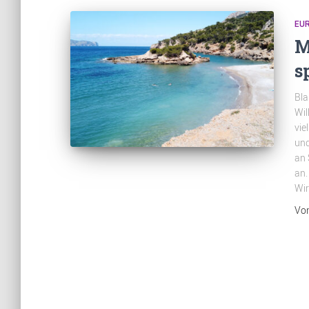
EU
M
s
Bla
Wil
vie
und
an 
an.
Wir
Vo