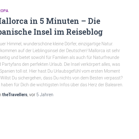
ROPA
allorca in 5 Minuten – Die
panische Insel im Reiseblog
uer Himmel, wunderschöne kleine Dörfer, einzigartige Natur.
lkommen auf der Lieblingsinsel der Deutschen! Mallorca ist sehr
lseitig und bietet sowohl für Familien als auch für Naturfreunde
 Partyfans den perfekten Urlaub. Die Insel verkörpert alles, was
Spanien toll ist. Hier hast Du Urlaubsgefühl vom ersten Moment
 Willst Du sichergehen, dass Du nichts von dem Besten verpasst?
 haben für Dich die wichtigsten Infos über das Herz der Balearen.
n
theTravellers
, vor
5 Jahren