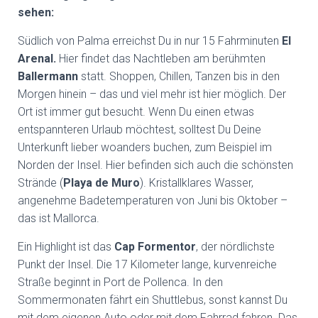
sehen:
Südlich von Palma erreichst Du in nur 15 Fahrminuten
El
Arenal.
Hier findet das Nachtleben am berühmten
Ballermann
statt. Shoppen, Chillen, Tanzen bis in den
Morgen hinein – das und viel mehr ist hier möglich. Der
Ort ist immer gut besucht. Wenn Du einen etwas
entspannteren Urlaub möchtest, solltest Du Deine
Unterkunft lieber woanders buchen, zum Beispiel im
Norden der Insel. Hier befinden sich auch die schönsten
Strände (
Playa de Muro
). Kristallklares Wasser,
angenehme Badetemperaturen von Juni bis Oktober –
das ist Mallorca.
Ein Highlight ist das
Cap Formentor
, der nördlichste
Punkt der Insel. Die 17 Kilometer lange, kurvenreiche
Straße beginnt in Port de Pollenca. In den
Sommermonaten fährt ein Shuttlebus, sonst kannst Du
mit dem eigenen Auto oder mit dem Fahrrad fahren. Das