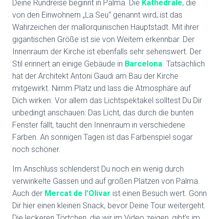
Deine Rundreise beginnt in Palma. Die
Kathedrale
, die
von den Einwohnern „La Seu“ genannt wird, ist das
Wahrzeichen der mallorquinischen Hauptstadt. Mit ihrer
gigantischen Größe ist sie von Weitem erkennbar. Der
Innenraum der Kirche ist ebenfalls sehr sehenswert. Der
Stil erinnert an einige Gebäude in
Barcelona
. Tatsächlich
hat der Architekt Antoni Gaudi am Bau der Kirche
mitgewirkt. Nimm Platz und lass die Atmosphäre auf
Dich wirken. Vor allem das Lichtspektakel solltest Du Dir
unbedingt anschauen: Das Licht, das durch die bunten
Fenster fällt, taucht den Innenraum in verschiedene
Farben. An sonnigen Tagen ist das Farbenspiel sogar
noch schöner.
Im Anschluss schlenderst Du noch ein wenig durch
verwinkelte Gassen und auf großen Plätzen von Palma.
Auch der
Mercat de l’Olivar
ist einen Besuch wert. Gönn
Dir hier einen kleinen Snack, bevor Deine Tour weitergeht.
Die leckeren Törtchen, die wir im Video zeigen, gibt’s im