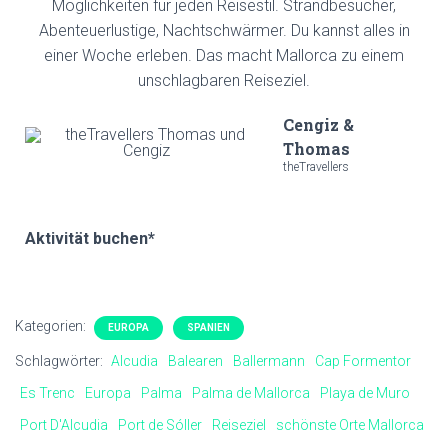
Möglichkeiten für jeden Reisestil. Strandbesucher,
Abenteuerlustige, Nachtschwärmer. Du kannst alles in
einer Woche erleben. Das macht Mallorca zu einem
unschlagbaren Reiseziel.
Cengiz &
Thomas
theTravellers
Aktivität buchen*
Kategorien:
EUROPA
SPANIEN
Schlagwörter:
Alcudia
Balearen
Ballermann
Cap Formentor
Es Trenc
Europa
Palma
Palma de Mallorca
Playa de Muro
Port D'Alcudia
Port de Sóller
Reiseziel
schönste Orte Mallorca