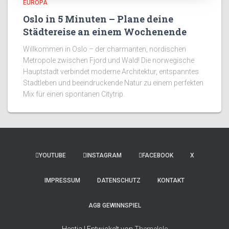
EUROPA
Oslo in 5 Minuten – Plane deine
Städtereise an einem Wochenende
Willkommen in Oslo – der charmanten, nordischen
Metropole zwischen Fjord und Wald! Die norwegische
Hauptstadt verbindet moderne Architektur, entspanntes
Stadtleben und beeindruckende Natur zu einem perfekten
Mix für einen spontanen Citytrip.
YOUTUBE
INSTAGRAM
FACEBOOK
X
IMPRESSUM
DATENSCHUTZ
KONTAKT
AGB GEWINNSPIEL
Hestia | Entwickelt von
ThemeIsle