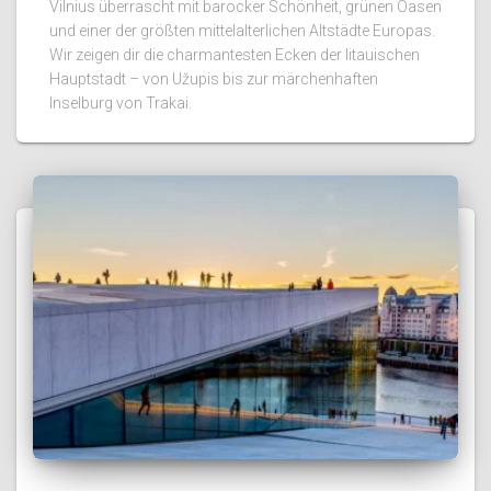
Vilnius überrascht mit barocker Schönheit, grünen Oasen
und einer der größten mittelalterlichen Altstädte Europas.
Wir zeigen dir die charmantesten Ecken der litauischen
Hauptstadt – von Užupis bis zur märchenhaften
Inselburg von Trakai.