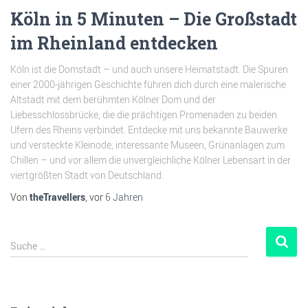
Köln in 5 Minuten – Die Großstadt
im Rheinland entdecken
Köln ist die Domstadt – und auch unsere Heimatstadt. Die Spuren
einer 2000-jährigen Geschichte führen dich durch eine malerische
Altstadt mit dem berühmten Kölner Dom und der
Liebesschlossbrücke, die die prächtigen Promenaden zu beiden
Ufern des Rheins verbindet. Entdecke mit uns bekannte Bauwerke
und versteckte Kleinode, interessante Museen, Grünanlagen zum
Chillen – und vor allem die unvergleichliche Kölner Lebensart in der
viertgrößten Stadt von Deutschland.
Von
theTravellers
, vor
6 Jahren
Suche …