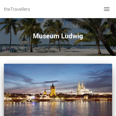
theTravellers
NAVIG
Museum Ludwig