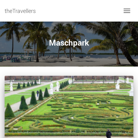
theTravellers
NAVIG
Maschpark