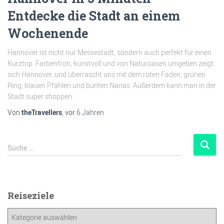
Entdecke die Stadt an einem
Wochenende
Hannover ist nicht nur Messestadt, sondern auch perfekt für einen
Kurztrip. Farbenfroh, kunstvoll und von Naturoasen umgeben zeigt
sich Hannover, und überrascht uns mit dem roten Faden, grünen
Ring, blauen Pfählen und bunten Nanas. Außerdem kann man in der
Stadt super shoppen.
Von
theTravellers
, vor
6 Jahren
Suche …
Reiseziele