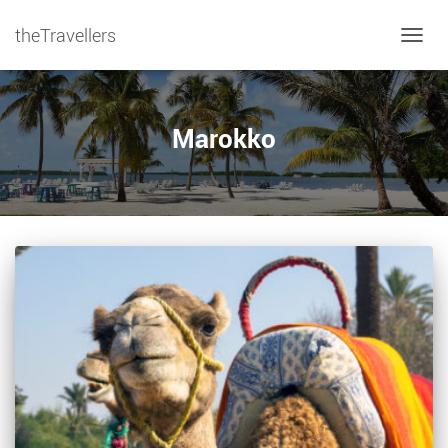
theTravellers
NAVIG
Marokko