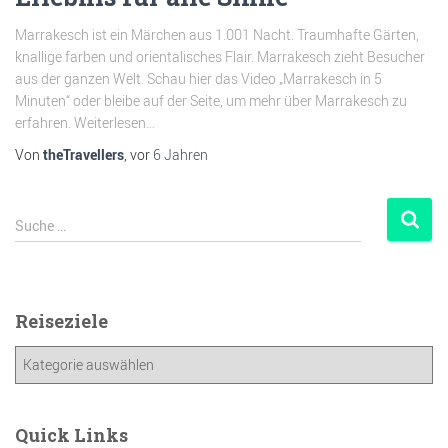
Marrakesch ist ein Märchen aus 1.001 Nacht. Traumhafte Gärten,
knallige farben und orientalisches Flair. Marrakesch zieht Besucher
aus der ganzen Welt. Schau hier das Video „Marrakesch in 5
Minuten“ oder bleibe auf der Seite, um mehr über Marrakesch zu
erfahren. Weiterlesen…
Von
theTravellers
, vor
6 Jahren
Suche …
Reiseziele
Quick Links