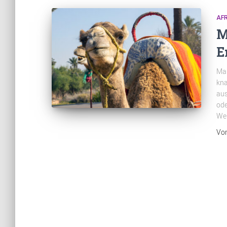
AFR
M
E
Mar
kna
aus
ode
Wei
Vo