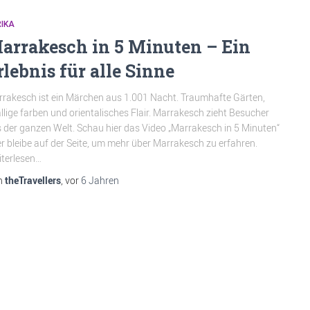
IKA
arrakesch in 5 Minuten – Ein
rlebnis für alle Sinne
rakesch ist ein Märchen aus 1.001 Nacht. Traumhafte Gärten,
llige farben und orientalisches Flair. Marrakesch zieht Besucher
 der ganzen Welt. Schau hier das Video „Marrakesch in 5 Minuten“
r bleibe auf der Seite, um mehr über Marrakesch zu erfahren.
terlesen…
n
theTravellers
, vor
6 Jahren