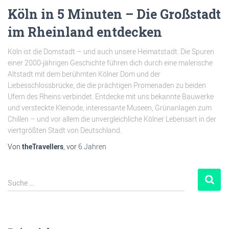
Köln in 5 Minuten – Die Großstadt
im Rheinland entdecken
Köln ist die Domstadt – und auch unsere Heimatstadt. Die Spuren
einer 2000-jährigen Geschichte führen dich durch eine malerische
Altstadt mit dem berühmten Kölner Dom und der
Liebesschlossbrücke, die die prächtigen Promenaden zu beiden
Ufern des Rheins verbindet. Entdecke mit uns bekannte Bauwerke
und versteckte Kleinode, interessante Museen, Grünanlagen zum
Chillen – und vor allem die unvergleichliche Kölner Lebensart in der
viertgrößten Stadt von Deutschland.
Von
theTravellers
, vor
6 Jahren
Suche …