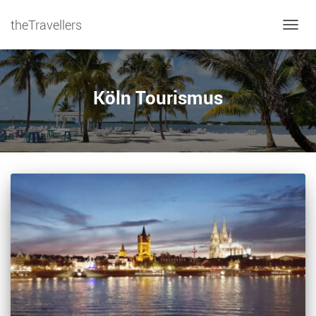
theTravellers
NAVIG
Köln Tourismus