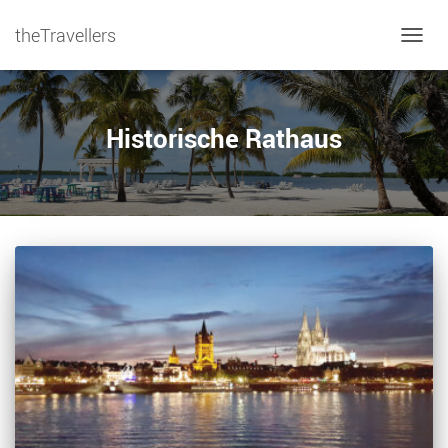
theTravellers
NAVIG
Historische Rathaus