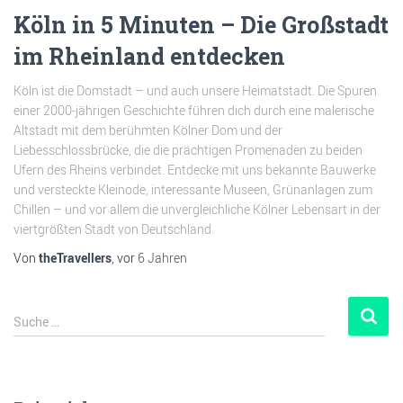
Köln in 5 Minuten – Die Großstadt
im Rheinland entdecken
Köln ist die Domstadt – und auch unsere Heimatstadt. Die Spuren
einer 2000-jährigen Geschichte führen dich durch eine malerische
Altstadt mit dem berühmten Kölner Dom und der
Liebesschlossbrücke, die die prächtigen Promenaden zu beiden
Ufern des Rheins verbindet. Entdecke mit uns bekannte Bauwerke
und versteckte Kleinode, interessante Museen, Grünanlagen zum
Chillen – und vor allem die unvergleichliche Kölner Lebensart in der
viertgrößten Stadt von Deutschland.
Von
theTravellers
, vor
6 Jahren
Suche …