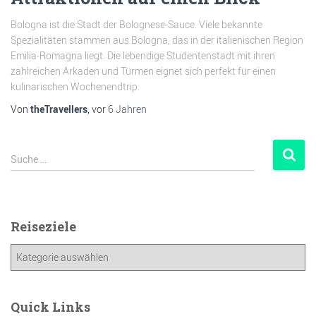
Bologna ist die Stadt der Bolognese-Sauce. Viele bekannte
Spezialitäten stammen aus Bologna, das in der italienischen Region
Emilia-Romagna liegt. Die lebendige Studentenstadt mit ihren
zahlreichen Arkaden und Türmen eignet sich perfekt für einen
kulinarischen Wochenendtrip.
Von
theTravellers
, vor
6 Jahren
Suche …
Reiseziele
Quick Links