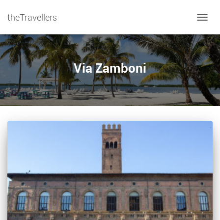
theTravellers
NAVIG
Via Zamboni