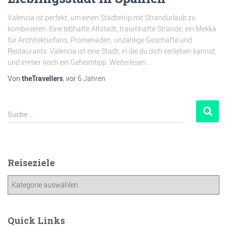
Valencia ist perfekt, um einen Städtetrip mit Strandurlaub zu
kombinieren. Eine lebhafte Altstadt, traumhafte Strände, ein Mekka
für Architekturfans, Promenaden, unzählige Geschäfte und
Restaurants. Valencia ist eine Stadt, in die du dich verlieben kannst,
und immer noch ein Geheimtipp. Weiterlesen…
Von
theTravellers
, vor
6 Jahren
Suche …
Reiseziele
Quick Links