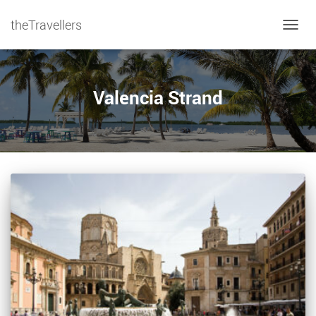
theTravellers
NAVIG
Valencia Strand