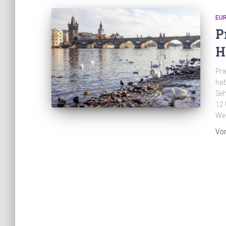
EU
P
H
Pra
hab
Seh
12 
Wei
Vo