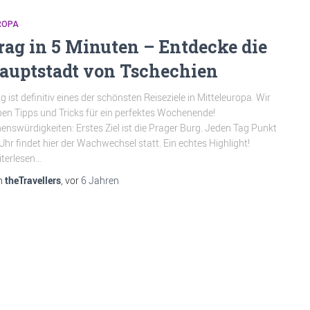
ROPA
rag in 5 Minuten – Entdecke die
auptstadt von Tschechien
g ist definitiv eines der schönsten Reiseziele in Mitteleuropa. Wir
en Tipps und Tricks für ein perfektes Wochenende!
enswürdigkeiten: Erstes Ziel ist die Prager Burg. Jeden Tag Punkt
Uhr findet hier der Wachwechsel statt. Ein echtes Highlight!
terlesen…
n
theTravellers
, vor
6 Jahren