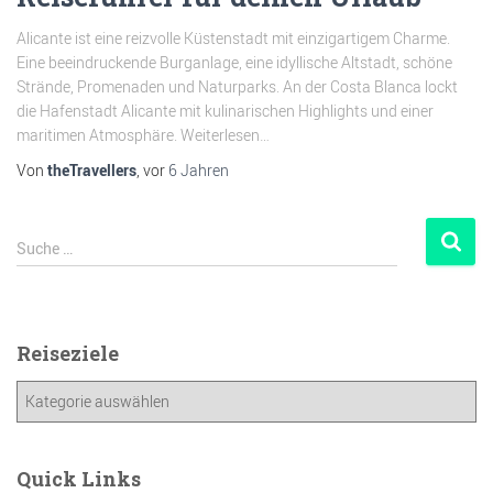
Alicante ist eine reizvolle Küstenstadt mit einzigartigem Charme.
Eine beeindruckende Burganlage, eine idyllische Altstadt, schöne
Strände, Promenaden und Naturparks. An der Costa Blanca lockt
die Hafenstadt Alicante mit kulinarischen Highlights und einer
maritimen Atmosphäre. Weiterlesen…
Von
theTravellers
, vor
6 Jahren
Suche …
Reiseziele
Quick Links