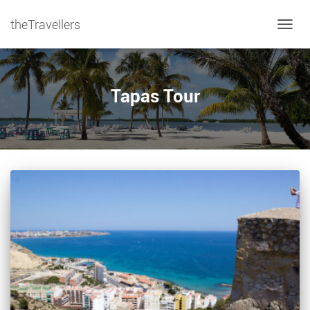
theTravellers
NAVIG
Tapas Tour