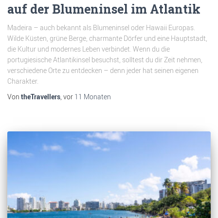
auf der Blumeninsel im Atlantik
Madeira – auch bekannt als Blumeninsel oder Hawaii Europas.
Wilde Küsten, grüne Berge, charmante Dörfer und eine Hauptstadt,
die Kultur und modernes Leben verbindet. Wenn du die
portugiesische Atlantikinsel besuchst, solltest du dir Zeit nehmen,
verschiedene Orte zu entdecken – denn jeder hat seinen eigenen
Charakter.
Von
theTravellers
, vor
11 Monaten