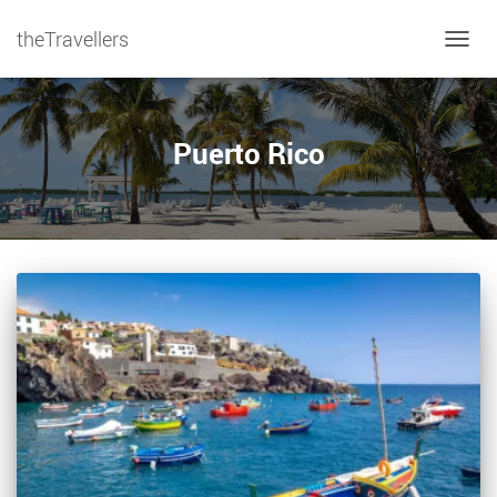
theTravellers
NAVIG
Puerto Rico