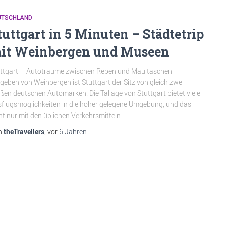
UTSCHLAND
tuttgart in 5 Minuten – Städtetrip
it Weinbergen und Museen
ttgart – Autoträume zwischen Reben und Maultaschen:
eben von Weinbergen ist Stuttgart der Sitz von gleich zwei
ßen deutschen Automarken. Die Tallage von Stuttgart bietet viele
flugsmöglichkeiten in die höher gelegene Umgebung, und das
ht nur mit den üblichen Verkehrsmitteln.
n
theTravellers
, vor
6 Jahren