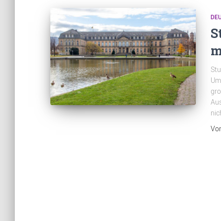
DE
S
m
Stu
Umg
gro
Aus
nic
Vo