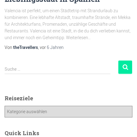
Valencia ist perfekt, um einen Städtetrip mit Strandurlaub zu
kombinieren. Eine lebhafte Altstadt, traumhafte Strände, ein Mekka
für Architekturfans, Promenaden, unzählige Geschäfte und
Restaurants. Valencia ist eine Stadt, in die du dich verlieben kannst,
und immer noch ein Geheimtipp. Weiterlesen…
Von
theTravellers
, vor
6 Jahren
Suche …
Reiseziele
Quick Links