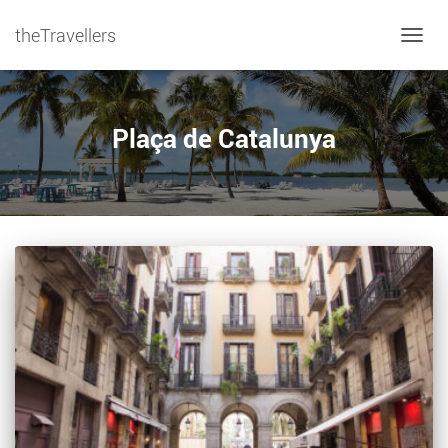
theTravellers
NAVIG
Plaça de Catalunya