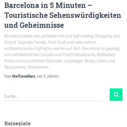
Barcelona in 5 Minuten –
Touristische Sehenswürdigkeiten
und Geheimnisse
Barcelona bietet den perfekten Mix aus Sightseeing, Shopping und
Strand. Sagrada Família, Park Güell und viele weitere
architektonische Highlights warten auf dich. Barcelona ist geprägt
von mittelalterlichen Gassen und Pracht-Boulevards, idyllischen
Parks und traumhaften Stränden, unzähligen Shops, Cafes und
Restaurants. Weiterlesen…
Von
theTravellers
, vor
6 Jahren
Suche …
Reiseziele