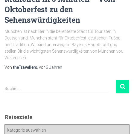
Oktoberfest zu den
Sehenswürdigkeiten
München ist nach Berlin die beliebteste Stadt für Touristen in
Deutschland. München steht für Oktoberfest, deutschen Fußball
und Tradition. Wir sind unterwegs in Bayerns Hauptstadt und
stellen Dir die wichtigsten Sehenswürdigkeiten von München vor.
Weiterlesen…
Von
theTravellers
, vor
6 Jahren
Suche …
Reiseziele