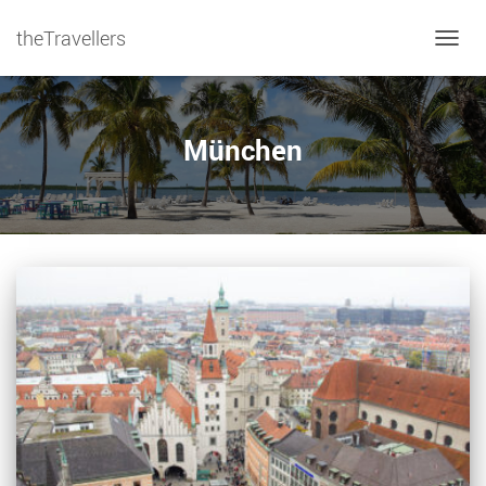
theTravellers
NAVIG
München