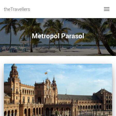
theTravellers
NAVIG
Metropol Parasol