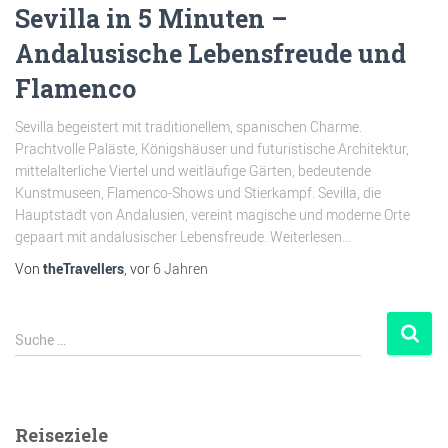
Sevilla in 5 Minuten –
Andalusische Lebensfreude und
Flamenco
Sevilla begeistert mit traditionellem, spanischen Charme.
Prachtvolle Paläste, Königshäuser und futuristische Architektur,
mittelalterliche Viertel und weitläufige Gärten, bedeutende
Kunstmuseen, Flamenco-Shows und Stierkampf. Sevilla, die
Hauptstadt von Andalusien, vereint magische und moderne Orte
gepaart mit andalusischer Lebensfreude. Weiterlesen…
Von
theTravellers
, vor
6 Jahren
Suche …
Reiseziele