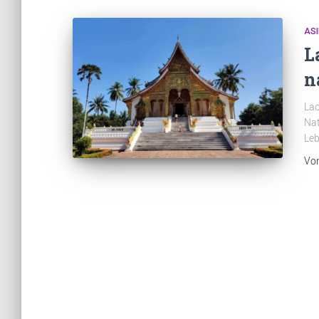
ASI
L
n
Lao
Nat
Leb
Vo