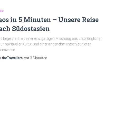
EN
aos in 5 Minuten – Unsere Reise
ach Südostasien
s begeistert mit einer einzigartigen Mischung aus ursprünglicher
ur, spiritueller Kultur und einer angenehm entschleunigten
ensweise.
n
theTravellers
, vor
3 Monaten