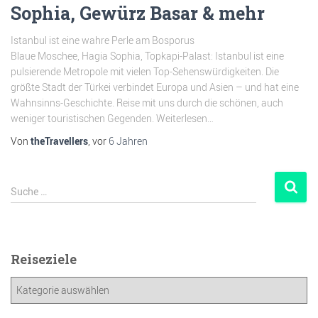
Sophia, Gewürz Basar & mehr
Istanbul ist eine wahre Perle am Bosporus
Blaue Moschee, Hagia Sophia, Topkapi-Palast: Istanbul ist eine
pulsierende Metropole mit vielen Top-Sehenswürdigkeiten. Die
größte Stadt der Türkei verbindet Europa und Asien – und hat eine
Wahnsinns-Geschichte. Reise mit uns durch die schönen, auch
weniger touristischen Gegenden. Weiterlesen…
Von
theTravellers
, vor
6 Jahren
Suche …
Reiseziele