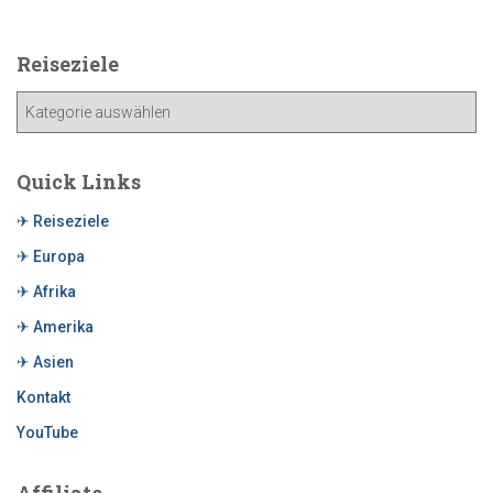
c
h
e
Reiseziele
n
a
R
c
e
h
i
:
s
Quick Links
e
✈ Reiseziele
z
i
✈ Europa
e
✈ Afrika
l
e
✈ Amerika
✈ Asien
Kontakt
YouTube