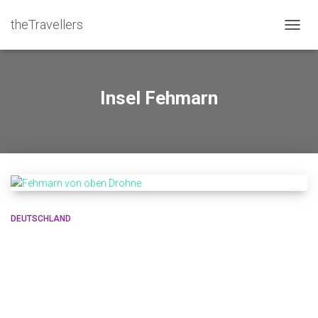
theTravellers
NAVIG
UMSC
Insel Fehmarn
DEUTSCHLAND