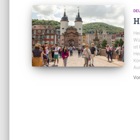
DE
H
Hei
Wür
ist
Hei
Kön
Aus
Vo