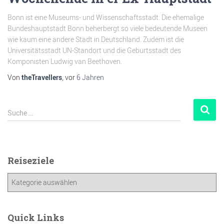
Bonn ist eine Museums- und Wissenschaftsstadt. Die ehemalige
Bundeshauptstadt Bonn beherbergt so viele bedeutende Museen
wie kaum eine andere Stadt in Deutschland. Zudem ist die
Universitätsstadt UN-Standort und die Geburtsstadt des
Komponisten Ludwig van Beethoven.
Von
theTravellers
, vor
6 Jahren
Suche …
Reiseziele
Quick Links