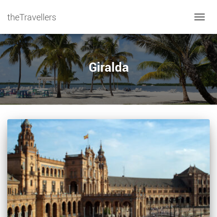
theTravellers
NAVIG
Giralda