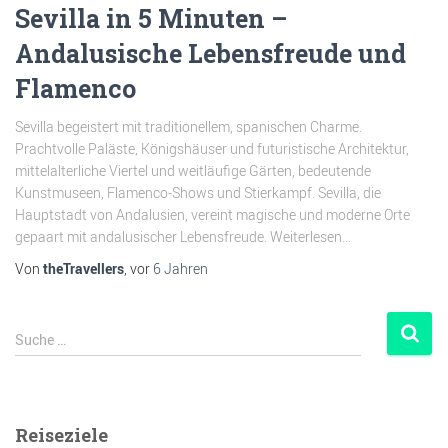
Sevilla in 5 Minuten –
Andalusische Lebensfreude und
Flamenco
Sevilla begeistert mit traditionellem, spanischen Charme.
Prachtvolle Paläste, Königshäuser und futuristische Architektur,
mittelalterliche Viertel und weitläufige Gärten, bedeutende
Kunstmuseen, Flamenco-Shows und Stierkampf. Sevilla, die
Hauptstadt von Andalusien, vereint magische und moderne Orte
gepaart mit andalusischer Lebensfreude. Weiterlesen…
Von
theTravellers
, vor
6 Jahren
Suche …
Reiseziele