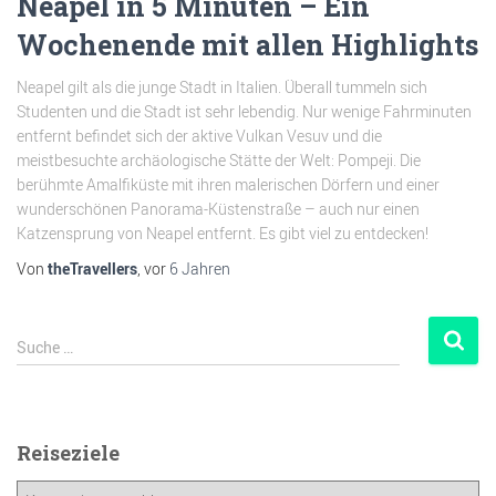
Neapel in 5 Minuten – Ein
Wochenende mit allen Highlights
Neapel gilt als die junge Stadt in Italien. Überall tummeln sich
Studenten und die Stadt ist sehr lebendig. Nur wenige Fahrminuten
entfernt befindet sich der aktive Vulkan Vesuv und die
meistbesuchte archäologische Stätte der Welt: Pompeji. Die
berühmte Amalfiküste mit ihren malerischen Dörfern und einer
wunderschönen Panorama-Küstenstraße – auch nur einen
Katzensprung von Neapel entfernt. Es gibt viel zu entdecken!
Von
theTravellers
, vor
6 Jahren
Suche …
Reiseziele