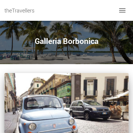
theTravellers
NAVIG
Galleria Borbonica