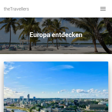
theTravellers
NAVIG
Europa entdecken