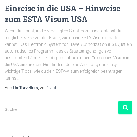
Einreise in die USA – Hinweise
zum ESTA Visum USA
Wenn du planst, in die Vereinigten Staaten zu reisen, stehst du
möglicherweise vor der Frage, wie du ein ESTA-Visum erhalten
kannst. Das Electronic System for Travel Authorization (ESTA) ist ein
automatisches Programm, das es Staatsangehörigen von
bestimmten Ländern ermöglicht, ohne ein herkömmliches Visum in
die USA einzureisen. Hier findest du eine Anleitung und einige
wichtige Tipps, wie du dein ESTA-Visum erfolgreich beantragen
kannst.
Von
theTravellers
, vor
1 Jahr
Suche …