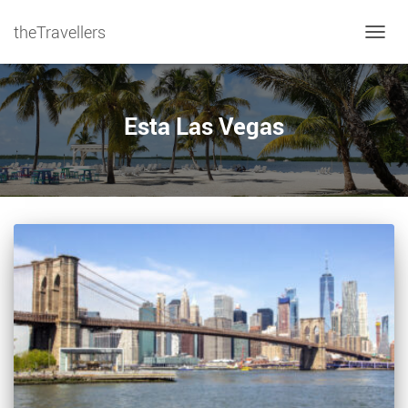
theTravellers
NAVIG
Esta Las Vegas