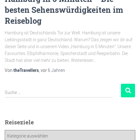
besten Sehenswürdigkeiten im
Reiseblog
Hamburg ist Deutschlands Tor zur Welt. Hamburg ist unsere
Lieblingsstadt in ganz Deutschland. Warum? Das zeigen wir dir auf
dieser Seite und in unserem Video „Hamburg in 5 Minuten“. Unsere
Favourites: Elbphilharmonie, Speicherstadt und Reeperbahn. Die
Stadt hat aber viel mehr zu bieten. Weiterlesen…
Von
theTravellers
, vor
6 Jahren
Suche …
Reiseziele