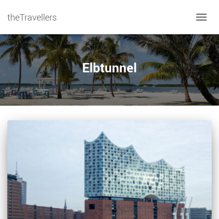
theTravellers
NAVIG
Elbtunnel