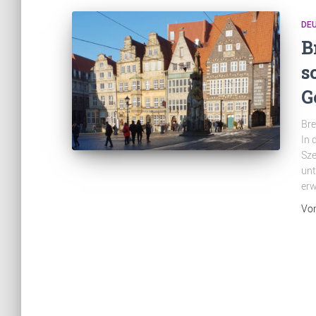
DE
B
s
G
Bre
In 
Sze
unt
erw
Vo