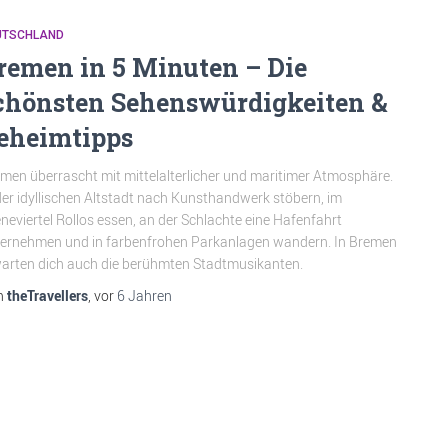
UTSCHLAND
remen in 5 Minuten – Die
chönsten Sehenswürdigkeiten &
eheimtipps
men überrascht mit mittelalterlicher und maritimer Atmosphäre.
der idyllischen Altstadt nach Kunsthandwerk stöbern, im
neviertel Rollos essen, an der Schlachte eine Hafenfahrt
ernehmen und in farbenfrohen Parkanlagen wandern. In Bremen
arten dich auch die berühmten Stadtmusikanten.
n
theTravellers
, vor
6 Jahren