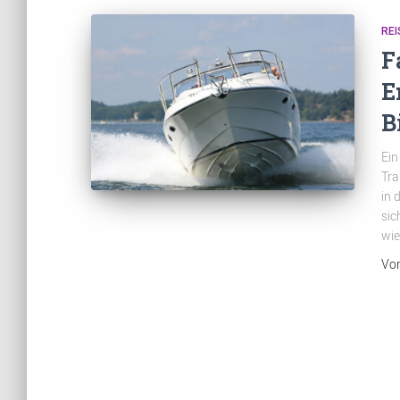
REI
F
E
B
Ein
Tra
in 
sic
wie
Vo