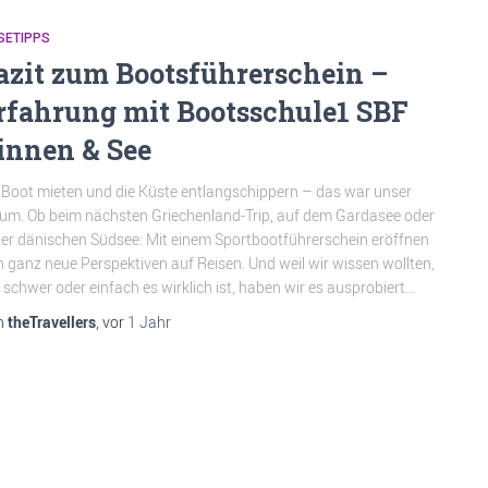
SETIPPS
azit zum Bootsführerschein –
rfahrung mit Bootsschule1 SBF
innen & See
 Boot mieten und die Küste entlangschippern – das war unser
um. Ob beim nächsten Griechenland-Trip, auf dem Gardasee oder
der dänischen Südsee: Mit einem Sportbootführerschein eröffnen
h ganz neue Perspektiven auf Reisen. Und weil wir wissen wollten,
 schwer oder einfach es wirklich ist, haben wir es ausprobiert…
n
theTravellers
, vor
1 Jahr