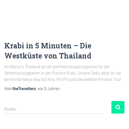
Krabi in 5 Minuten – Die
Westküste von Thailand
Ao Nang in Thailand ist der perfekte Ausgangspunkt für die
Sehenswürdigkeiten in der Provinz Krabi. Unsere Doku zeigt dir die
berühmte Maya Bay auf Kho Phi Phi und die beliebte 4-Island Tour.
Von
theTravellers
, vor
9 Jahren
Suche …