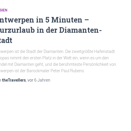
GIEN
ntwerpen in 5 Minuten –
urzurlaub in der Diamanten-
tadt
werpen ist die Stadt der Diamanten. Die zweitgrößte Hafenstadt
opas nimmt den ersten Platz in der Welt ein, wenn es um den
del mit Diamanten geht, und die berühmteste Persönlichkeit von
werpen ist der Barockmaler Peter Paul Rubens.
n
theTravellers
, vor
6 Jahren