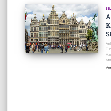
BEL
A
K
S
Ant
Eur
Han
Ant
Vo