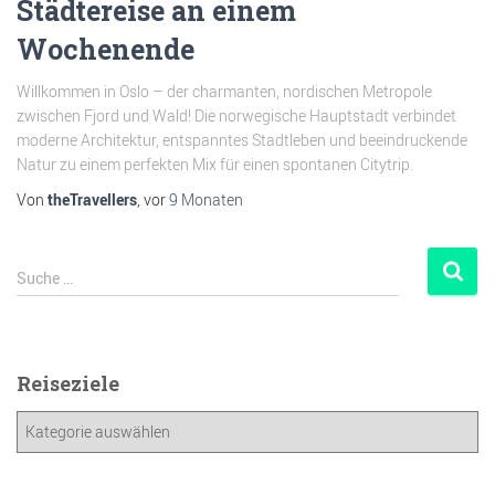
Städtereise an einem
Wochenende
Willkommen in Oslo – der charmanten, nordischen Metropole
zwischen Fjord und Wald! Die norwegische Hauptstadt verbindet
moderne Architektur, entspanntes Stadtleben und beeindruckende
Natur zu einem perfekten Mix für einen spontanen Citytrip.
Von
theTravellers
, vor
9 Monaten
Suche …
Reiseziele