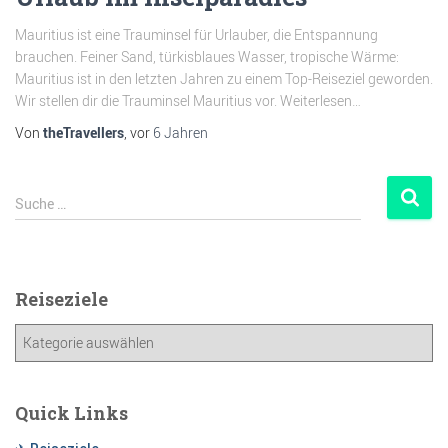
Mauritius ist eine Trauminsel für Urlauber, die Entspannung
brauchen. Feiner Sand, türkisblaues Wasser, tropische Wärme:
Mauritius ist in den letzten Jahren zu einem Top-Reiseziel geworden.
Wir stellen dir die Trauminsel Mauritius vor. Weiterlesen…
Von
theTravellers
, vor
6 Jahren
Suche …
Reiseziele
Quick Links