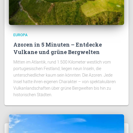
EUROPA
Azoren in 5 Minuten – Entdecke
Vulkane und grüne Bergwelten
Mitten im Atlantik, rund 1.500 Kilometer westlich vom
portugiesischen Festland, liegen neun Inseln, die
unterschiedlicher kaum sein könnten: Die Azoren. Jede
Insel hatte ihren eigenen Charakter – von spektakulären
Vulkanlandschaften über grüne Bergwelten bis hin zu
historischen Städten.