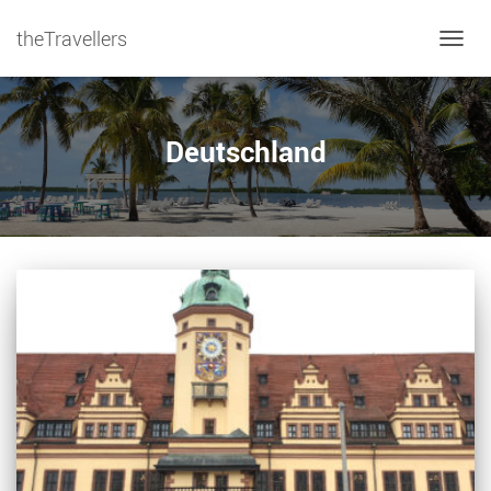
theTravellers
NAVIG
Deutschland