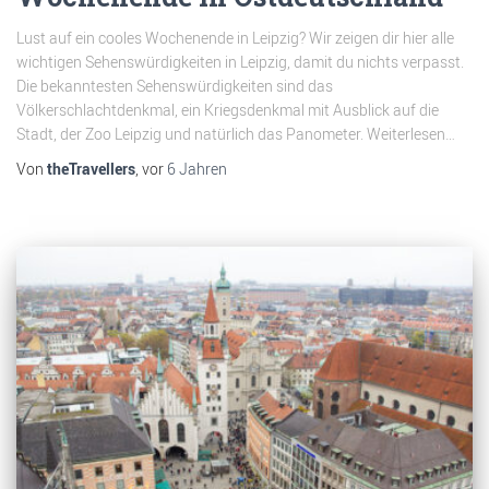
Lust auf ein cooles Wochenende in Leipzig? Wir zeigen dir hier alle
wichtigen Sehenswürdigkeiten in Leipzig, damit du nichts verpasst.
Die bekanntesten Sehenswürdigkeiten sind das
Völkerschlachtdenkmal, ein Kriegsdenkmal mit Ausblick auf die
Stadt, der Zoo Leipzig und natürlich das Panometer. Weiterlesen…
Von
theTravellers
, vor
6 Jahren