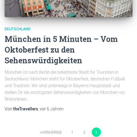
DEUTSCHLAND
München in 5 Minuten – Vom
Oktoberfest zu den
Sehenswürdigkeiten
München ist nach Berlin die beliebteste Stadt für Touristen in
Deutschland. München steht für Oktoberfest, deutschen Fußball
und Tradition. Wir sind unterwegs in Bayerns Hauptstadt und
stellen Dir die wichtigsten Sehenswürdigkeiten von München vor.
Weiterlesen…
Von
theTravellers
, vor
6 Jahren
VORHERIGE
1
2
3