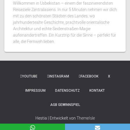
Willkommen in Usbekistan – einem der faszinierendsten
Reiseziele Zentralasiens. In nur 5 Minuten nehmen wir dich
mit zu den schönsten Städten des Landes, wo
jahrhundertealte Geschichte, prachtvolle orientalische
Architektur und echte Seidenstraßen-Magie
aufeinandertreffen. Ein Kurztrip für die Sinne – perfekt für
alle, die Fernweh lieben.
YOUTUBE
INSTAGRAM
FACEBOOK
X
IMPRESSUM
DATENSCHUTZ
KONTAKT
AGB GEWINNSPIEL
Hestia | Entwickelt von
ThemeIsle