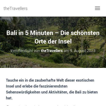
theTravellers
NAVIG
Bali in 5 Minuten – Die schönsten
Orte der Insel
Veröffentlicht von
theTravellers
am
9. August 2023
Tauche ein in die zauberhafte Welt dieser exotischen
Insel und erlebe die faszinierendsten
Sehenswürdigkeiten und Aktivitäten, die Bali zu bieten
hat.