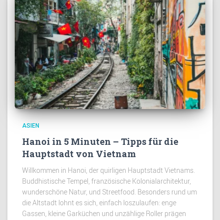
ASIEN
Hanoi in 5 Minuten – Tipps für die
Hauptstadt von Vietnam
Willkommen in Hanoi, der quirligen Hauptstadt Vietnams.
Buddhistische Tempel, französische Kolonialarchitektur,
wunderschöne Natur, und Streetfood. Besonders rund um
die Altstadt lohnt es sich, einfach loszulaufen: enge
Gassen, kleine Garküchen und unzählige Roller prägen