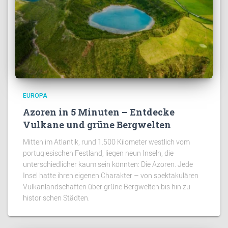
EUROPA
Azoren in 5 Minuten – Entdecke
Vulkane und grüne Bergwelten
Mitten im Atlantik, rund 1.500 Kilometer westlich vom
portugiesischen Festland, liegen neun Inseln, die
unterschiedlicher kaum sein könnten: Die Azoren. Jede
Insel hatte ihren eigenen Charakter – von spektakulären
Vulkanlandschaften über grüne Bergwelten bis hin zu
historischen Städten.