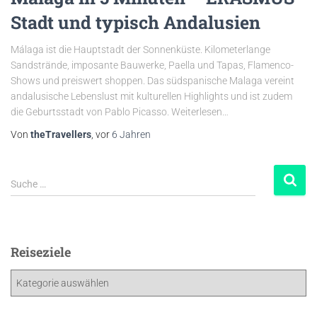
Stadt und typisch Andalusien
Málaga ist die Hauptstadt der Sonnenküste. Kilometerlange
Sandstrände, imposante Bauwerke, Paella und Tapas, Flamenco-
Shows und preiswert shoppen. Das südspanische Malaga vereint
andalusische Lebenslust mit kulturellen Highlights und ist zudem
die Geburtsstadt von Pablo Picasso. Weiterlesen…
Von
theTravellers
, vor
6 Jahren
Suche …
Reiseziele