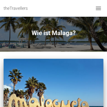
theTravellers
NAVIG
Wie ist Malaga?