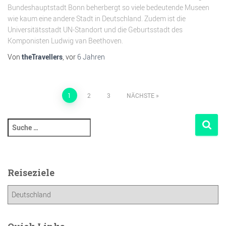
Bundeshauptstadt Bonn beherbergt so viele bedeutende Museen
wie kaum eine andere Stadt in Deutschland. Zudem ist die
Universitätsstadt UN-Standort und die Geburtsstadt des
Komponisten Ludwig van Beethoven.
Von
theTravellers
, vor
6 Jahren
1
2
3
NÄCHSTE
Reiseziele