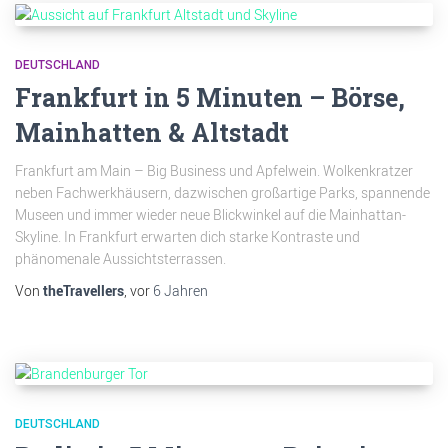
DEUTSCHLAND
Frankfurt in 5 Minuten – Börse,
Mainhatten & Altstadt
Frankfurt am Main – Big Business und Apfelwein. Wolkenkratzer
neben Fachwerkhäusern, dazwischen großartige Parks, spannende
Museen und immer wieder neue Blickwinkel auf die Mainhattan-
Skyline. In Frankfurt erwarten dich starke Kontraste und
phänomenale Aussichtsterrassen.
Von
theTravellers
, vor
6 Jahren
DEUTSCHLAND