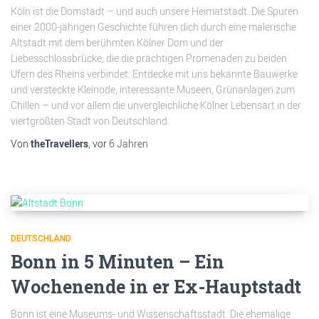
Köln ist die Domstadt – und auch unsere Heimatstadt. Die Spuren
einer 2000-jährigen Geschichte führen dich durch eine malerische
Altstadt mit dem berühmten Kölner Dom und der
Liebesschlossbrücke, die die prächtigen Promenaden zu beiden
Ufern des Rheins verbindet. Entdecke mit uns bekannte Bauwerke
und versteckte Kleinode, interessante Museen, Grünanlagen zum
Chillen – und vor allem die unvergleichliche Kölner Lebensart in der
viertgrößten Stadt von Deutschland.
Von
theTravellers
, vor
6 Jahren
DEUTSCHLAND
Bonn in 5 Minuten – Ein
Wochenende in er Ex-Hauptstadt
Bonn ist eine Museums- und Wissenschaftsstadt. Die ehemalige