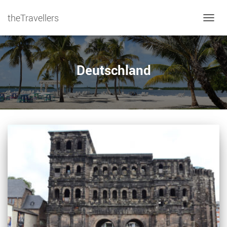
theTravellers
NAVIG
Deutschland