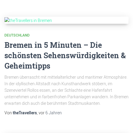
DEUTSCHLAND
Bremen in 5 Minuten – Die
schönsten Sehenswürdigkeiten &
Geheimtipps
Bremen überrascht mit mittelalterlicher und maritimer Atmosphäre.
In der idyllischen Altstadt nach Kunsthandwerk stöbern, im
Szeneviertel Rollos essen, an der Schlachte eine Hafenfahrt
unternehmen und in farbenfrohen Parkanlagen wandern. In Bremen
erwarten dich auch die berühmten Stadtmusikanten.
Von
theTravellers
, vor
6 Jahren