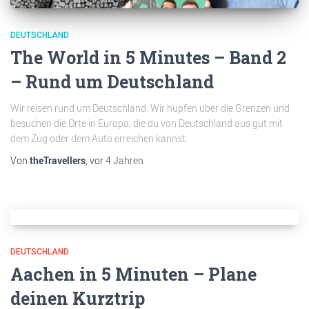
DEUTSCHLAND
The World in 5 Minutes – Band 2
– Rund um Deutschland
Wir reisen rund um Deutschland. Wir hüpfen über die Grenzen und
besuchen die Orte in Europa, die du von Deutschland aus gut mit
dem Zug oder dem Auto erreichen kannst.
Von
theTravellers
, vor
4 Jahren
DEUTSCHLAND
Aachen in 5 Minuten – Plane
deinen Kurztrip