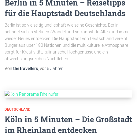
Berlin in 5 Minuten – Reisetipps
für die Hauptstadt Deutschlands
Berlin ist so vielseitig und lebhaft wie seine Geschichte. Berlin
befindet sich in stetigem Wandel und so kannst du Altes und immer
wieder Neues entdecken. Die Hauptstadt von Deutschland vereint
Bürger aus über 190 Nationen und die multikulturelle Atmosphäre
sorgt für Kreativität, kulinarische Hochgenüsse und ein
abwechslungsreiches Nachtleben.
Von
theTravellers
, vor
6 Jahren
DEUTSCHLAND
Köln in 5 Minuten – Die Großstadt
im Rheinland entdecken