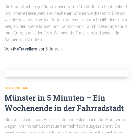
Die Stadt Aachen gehört zu unseren Top 10 Städten in Deutschland
und ist eine Reise wert. Der Aachener Dom ist weltbekannt. Ebenso
wie die geschmackvollen Printen. Aachen liegt am Dreiländereck von
Belgien, den Niederlanden und Deutschland. Durch diese Lage spürt
man Europa an jeder Ecke. Wir sind theTravellers und zeigen dir
Aachen in 5 Minuten.
Von
theTravellers
, vor
5 Jahren
DEUTSCHLAND
Münster in 5 Minuten – Ein
Wochenende in der Fahrradstadt
Münster ist ein super Reiseziel für junge Menschen. Die Stadt wurde
wegen ihrer hohen Lebensqualität mehrfach ausgezeichnet. Die
meisten sind hier mit dem Fahrrad unterwegs, zum Beispiel auf der