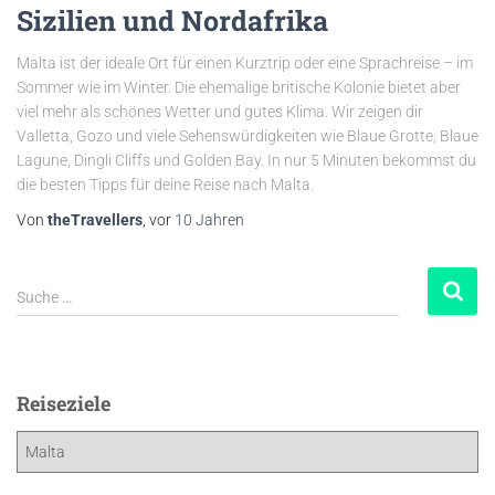
Sizilien und Nordafrika
Malta ist der ideale Ort für einen Kurztrip oder eine Sprachreise – im
Sommer wie im Winter. Die ehemalige britische Kolonie bietet aber
viel mehr als schönes Wetter und gutes Klima. Wir zeigen dir
Valletta, Gozo und viele Sehenswürdigkeiten wie Blaue Grotte, Blaue
Lagune, Dingli Cliffs und Golden Bay. In nur 5 Minuten bekommst du
die besten Tipps für deine Reise nach Malta.
Von
theTravellers
, vor
10 Jahren
Suche …
Reiseziele