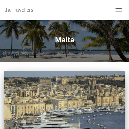
theTravellers
NAVIG
Malta