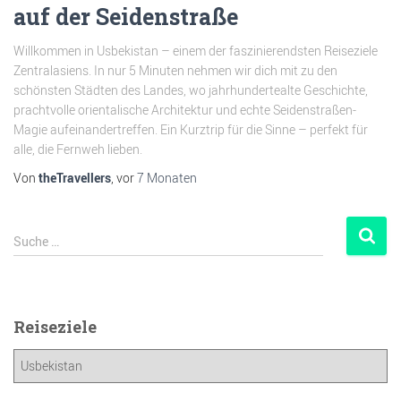
auf der Seidenstraße
Willkommen in Usbekistan – einem der faszinierendsten Reiseziele
Zentralasiens. In nur 5 Minuten nehmen wir dich mit zu den
schönsten Städten des Landes, wo jahrhundertealte Geschichte,
prachtvolle orientalische Architektur und echte Seidenstraßen-
Magie aufeinandertreffen. Ein Kurztrip für die Sinne – perfekt für
alle, die Fernweh lieben.
Von
theTravellers
, vor
7 Monaten
Suche …
Reiseziele