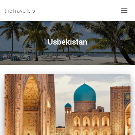
theTravellers
NAVIG
Usbekistan