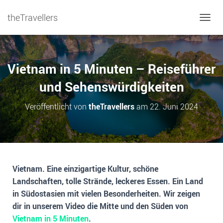
theTravellers
NAVIG
Vietnam in 5 Minuten – Reiseführer
und Sehenswürdigkeiten
Veröffentlicht von
theTravellers
am
22. Juni 2024
Vietnam. Eine einzigartige Kultur, schöne
Landschaften, tolle Strände, leckeres Essen. Ein Land
in Südostasien mit vielen Besonderheiten. Wir zeigen
dir in unserem Video die Mitte und den Süden von
Vietnam in 5 Minuten
.